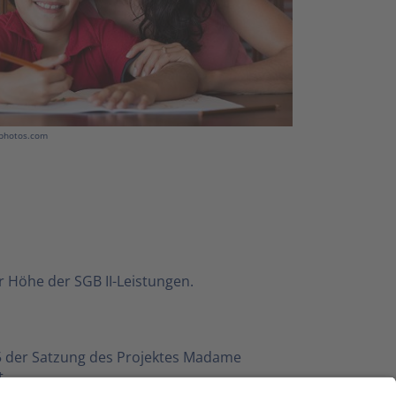
tphotos.com
r Höhe der SGB II-Leistungen.
 5 der Satzung des Projektes Madame
t.