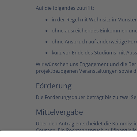
Auf die folgendes zutrifft:
in der Regel mit Wohnsitz in Münster
ohne ausreichendes Einkommen un
ohne Anspruch auf anderweitige För
kurz vor Ende des Studiums mit Auss
Wir wünschen uns Engagement und die Bere
projektbezogenen Veranstaltungen sowie die
Förderung
Die Förderungsdauer beträgt bis zu zwei Sem
Mittelvergabe
Über den Antrag entscheidet die Kommission
Courage. Ein Rechtsanspruch auf finanziel